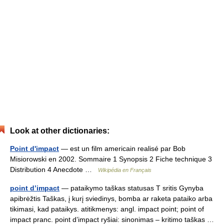
Look at other dictionaries:
Point d'impact
— est un film americain realisé par Bob
Misiorowski en 2002. Sommaire 1 Synopsis 2 Fiche technique 3
Distribution 4 Anecdote …
Wikipédia en Français
point d’impact
— pataikymo taškas statusas T sritis Gynyba
apibrėžtis Taškas, į kurį sviedinys, bomba ar raketa pataiko arba
tikimasi, kad pataikys. atitikmenys: angl. impact point; point of
impact pranc. point d’impact ryšiai: sinonimas – kritimo taškas …