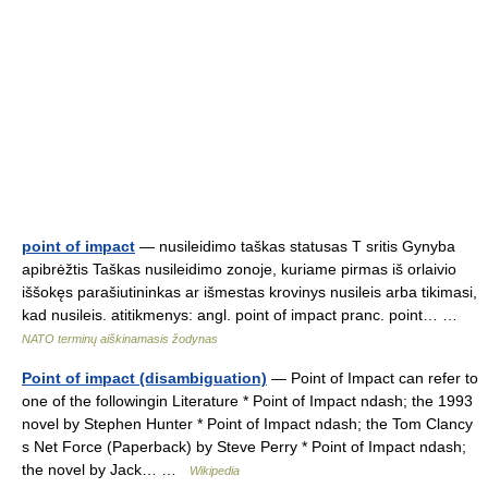
point of impact
— nusileidimo taškas statusas T sritis Gynyba
apibrėžtis Taškas nusileidimo zonoje, kuriame pirmas iš orlaivio
iššokęs parašiutininkas ar išmestas krovinys nusileis arba tikimasi,
kad nusileis. atitikmenys: angl. point of impact pranc. point… …
NATO terminų aiškinamasis žodynas
Point of impact (disambiguation)
— Point of Impact can refer to
one of the followingin Literature * Point of Impact ndash; the 1993
novel by Stephen Hunter * Point of Impact ndash; the Tom Clancy
s Net Force (Paperback) by Steve Perry * Point of Impact ndash;
the novel by Jack… …
Wikipedia