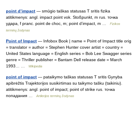
point d’impact
— smūgio taškas statusas T sritis fizika
atitikmenys: angl. impact point vok. Stoßpunkt, m rus. точка
удара, f pranc. point de choc, m; point d’impact, m …
Fizikos
terminų žodynas
Point of Impact
— Infobox Book | name = Point of Impact title orig
= translator = author = Stephen Hunter cover artist = country =
United States language = English series = Bob Lee Swagger series
genre = Thriller publisher = Bantam Dell release date = March
1993… …
Wikipedia
point of impact
— pataikymo taškas statusas T sritis Gynyba
apibrėžtis Trajektorijos susikirtimas su taikymo tašku (taikiniu).
atitikmenys: angl. point of impact; point of strike rus. точка
попадания …
Artilerijos terminų žodynas