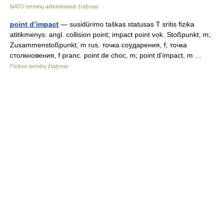
NATO terminų aiškinamasis žodynas
point d’impact
— susidūrimo taškas statusas T sritis fizika
atitikmenys: angl. collision point; impact point vok. Stoßpunkt, m;
Zusammenstoßpunkt, m rus. точка соударения, f; точка
столкновения, f pranc. point de choc, m; point d’impact, m …
Fizikos terminų žodynas