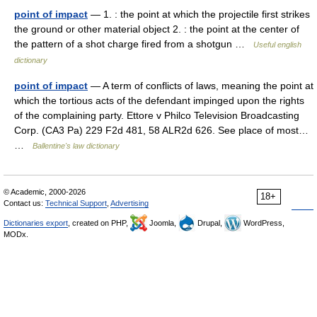
point of impact
— 1. : the point at which the projectile first strikes
the ground or other material object 2. : the point at the center of
the pattern of a shot charge fired from a shotgun …
Useful english
dictionary
point of impact
— A term of conflicts of laws, meaning the point at
which the tortious acts of the defendant impinged upon the rights
of the complaining party. Ettore v Philco Television Broadcasting
Corp. (CA3 Pa) 229 F2d 481, 58 ALR2d 626. See place of most…
…
Ballentine's law dictionary
© Academic, 2000-2026
18+
Contact us:
Technical Support
,
Advertising
Dictionaries export
, created on PHP,
Joomla,
Drupal,
WordPress,
MODx.