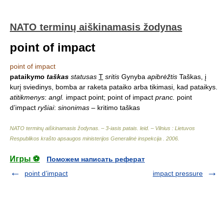
NATO terminų aiškinamasis žodynas
point of impact
point of impact
pataikymo
taškas
statusas
T
sritis
Gynyba
apibrėžtis
Taškas, į
kurį sviedinys, bomba ar raketa pataiko arba tikimasi, kad pataikys.
atitikmenys
:
angl.
impact point; point of impact
pranc.
point
d’impact
ryšiai
:
sinonimas
– kritimo taškas
NATO terminų aiškinamasis žodynas. – 3-iasis patais. leid. – Vilnius : Lietuvos
Respublikos krašto apsaugos ministerijos Generalinė inspekcija
.
2006
.
Игры ⚽
Поможем написать реферат
point d’impact
impact pressure