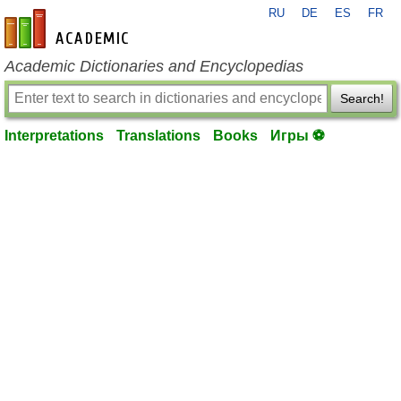
RU
DE
ES
FR
en-academic.com
Academic Dictionaries and Encyclopedias
Search!
Interpretations
Translations
Books
Игры ⚽